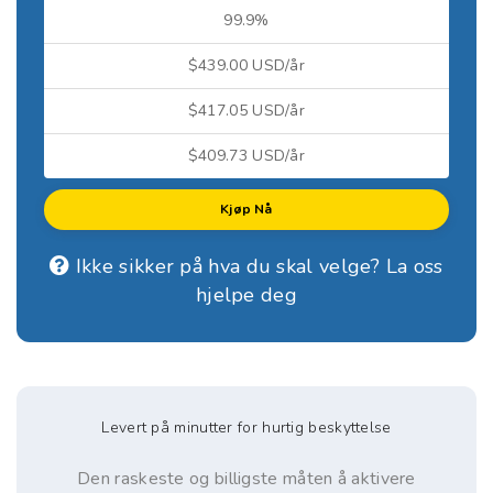
99.9%
$439.00 USD/år
$417.05 USD/år
$409.73 USD/år
Kjøp Nå
Ikke sikker på hva du skal velge? La oss
hjelpe deg
Levert på minutter for hurtig beskyttelse
Den raskeste og billigste måten å aktivere