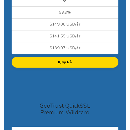
99.9%
$149.00 USD/år
$141.55 USD/år
$139.07 USD/år
Kjøp Nå
GeoTrust QuickSSL
Premium Wildcard