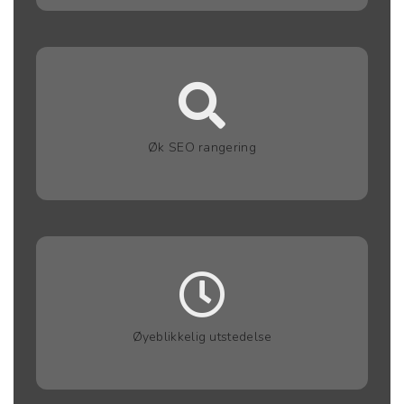
Øk SEO rangering
Øyeblikkelig utstedelse