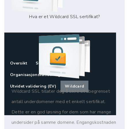
Hva er et Wildcard SSL sertifikat?
Oversikt
Standard SSL (DV)
Organisasjonsvalidering (OV)
Utvidet validering (EV)
Wildcard
Wildcard SSL tillater deg å sikre et ubegrenset
antall underdomener med et enkelt sertifikat.
Dette er en god løsning for dem som har mange
undersider på samme domene. Engangskostnaden