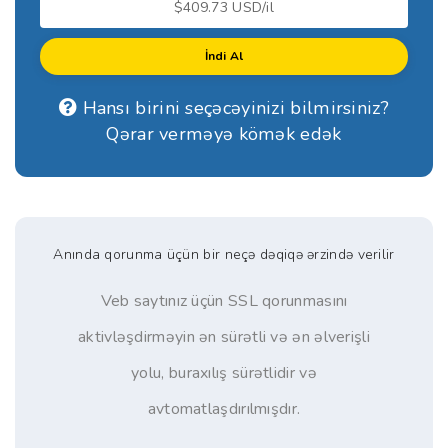
$409.73 USD/il
İndi Al
Hansı birini seçəcəyinizi bilmirsiniz?
Qərar verməyə kömək edək
Anında qorunma üçün bir neçə dəqiqə ərzində verilir
Veb saytınız üçün SSL qorunmasını
aktivləşdirməyin ən sürətli və ən əlverişli
yolu, buraxılış sürətlidir və
avtomatlaşdırılmışdır.