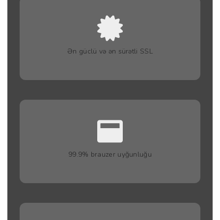
Ən güclü və ən sürətli SSL
99.9% brauzer uyğunluğu