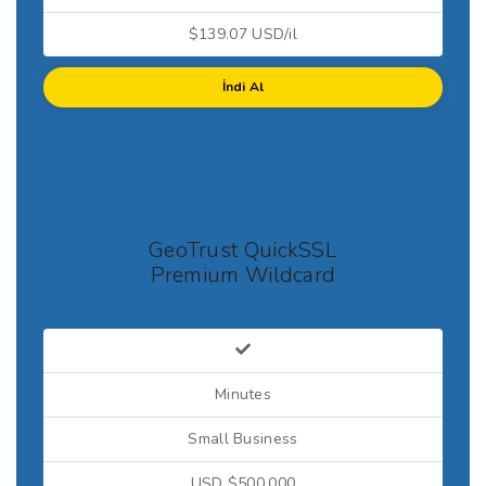
$139.07 USD/il
İndi Al
GeoTrust QuickSSL
Premium Wildcard
Minutes
Small Business
USD $500,000