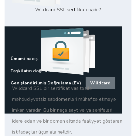
Wildcard SSL sertifikatı nədir?
Ümumi baxış
Standart SSL (DV)
Təşkilatın doğrulanması (OV)
Genişləndirilmiş Doğrulama (EV)
Wildcard
Wildcard SSL bir sertifikat vasitəsilə
məhdudiyyətsiz sabdomenləri mühafizə etməyə
imkan yaradır. Bu bir neçə sayt və ya səhifələri
idarə edən və bir domen altında fəaliyyət göstərən
istifadəçilər üçün əla həlldir.