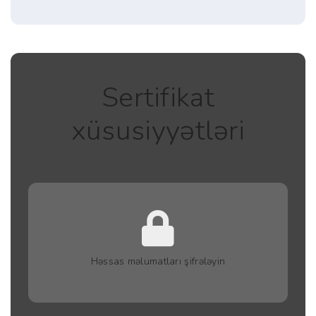
Sertifikat
xüsusiyyətləri
Həssas məlumatları şifrələyin