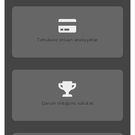
Təhlükəsiz onlayn əməliyyatlar
Qanuni olduğunu sübut et