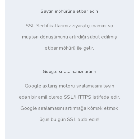
Saytın möhürünə etibar edin
SSL Sertifikatlarımız ziyarətçi inamını və
müştəri dönüşümünü artırdığı sübut edilmiş
etibar möhürü ilə gəlir.
Google sıralamanızı artırın
Google axtarış motoru sıralamasını təyin
edən bir amil olaraq SSL/HTTPS istifadə edir.
Google sıralamasını artırmağa kömək etmək
üçün bu gün SSL əldə edin!