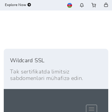
-->
Explore Now
Wildcard SSL
Tək sertifikatda limitsiz
sabdomenləri mühafizə edin.
Naviqasiyaya