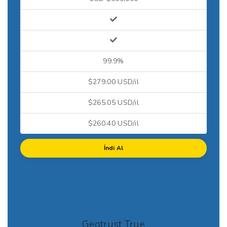
99.9%
$279.00 USD/il
$265.05 USD/il
$260.40 USD/il
İndi Al
Geotrust True