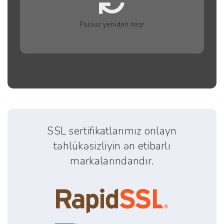
Pulsuz yenidən nəşr
SSL sertifikatlarımız onlayn
təhlükəsizliyin ən etibarlı
markalarındandır.