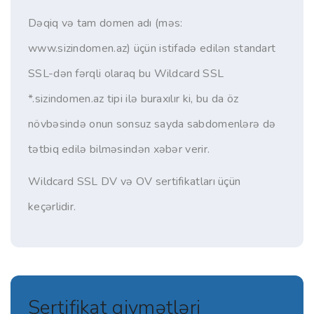
Dəqiq və tam domen adı (məs:
www.sizindomen.az) üçün istifadə edilən standart
SSL-dən fərqli olaraq bu Wildcard SSL
*.sizindomen.az tipi ilə buraxılır ki, bu da öz
növbəsində onun sonsuz sayda sabdomenlərə də
tətbiq edilə bilməsindən xəbər verir.
Wildcard SSL DV və OV sertifikatları üçün
keçərlidir.
Sertifikat qiymətləri