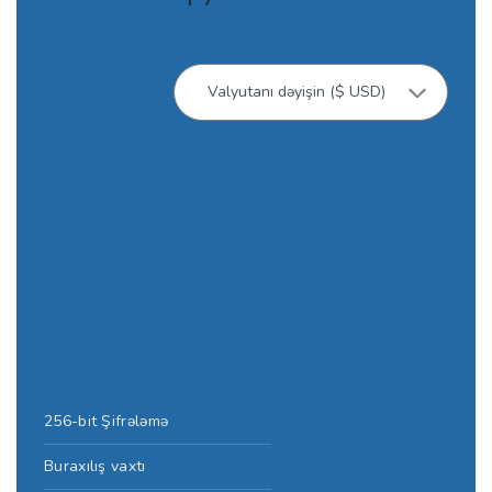
256-bit Şifrələmə
Buraxılış vaxtı