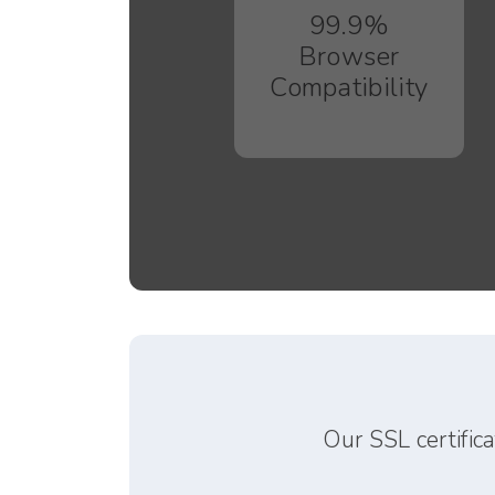
99.9%
Browser
Compatibility
Our SSL certific