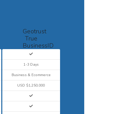
Geotrust
True
BusinessID
Wildcard
1-3 Days
Business & Ecommerce
USD $1,250,000