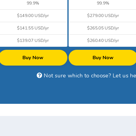
99.9%
99.9%
$149.00 USD/yr
$279.00 USD/yr
$141.55 USD/yr
$265.05 USD/yr
$139.07 USD/yr
$260.40 USD/yr
Buy Now
Buy Now
Not sure which to choose? Let us h