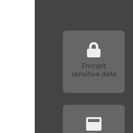
Encrypt
sensitive data