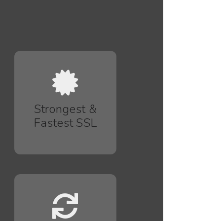
Strongest &
Fastest SSL