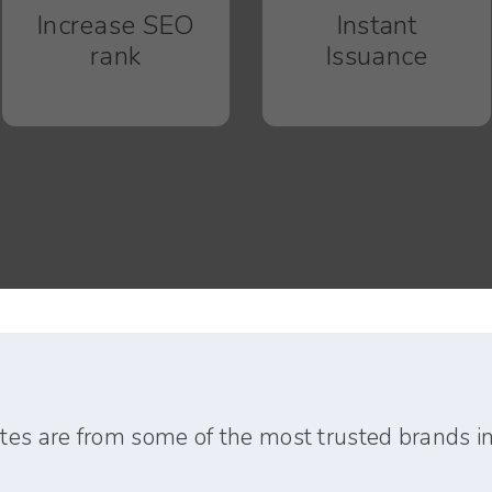
Increase SEO
Instant
rank
Issuance
ates are from some of the most trusted brands in