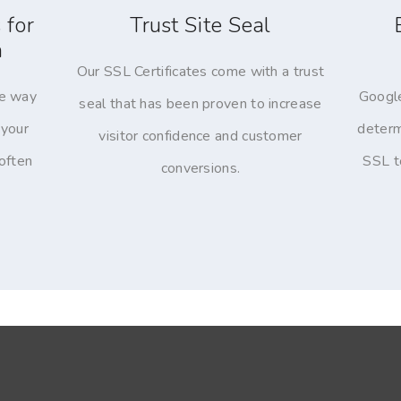
 for
Trust Site Seal
n
Our SSL Certificates come with a trust
le way
Google
seal that has been proven to increase
 your
determ
visitor confidence and customer
 often
SSL t
conversions.