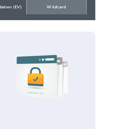
dation (EV)
Wildcard