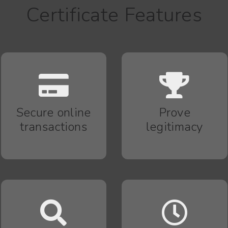
Certificate Features
Secure online
Prove
transactions
legitimacy