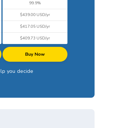
99.9%
$439.00 USD/yr
$417.05 USD/yr
$409.73 USD/yr
Buy Now
elp you decide