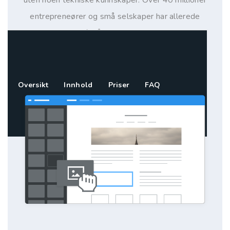
entrepreneører og små selskaper har allerede
brukt Weebly for å bygge sin nettside online,
enten som nettside, blogg eller butikk.
Oversikt
Innhold
Priser
FAQ