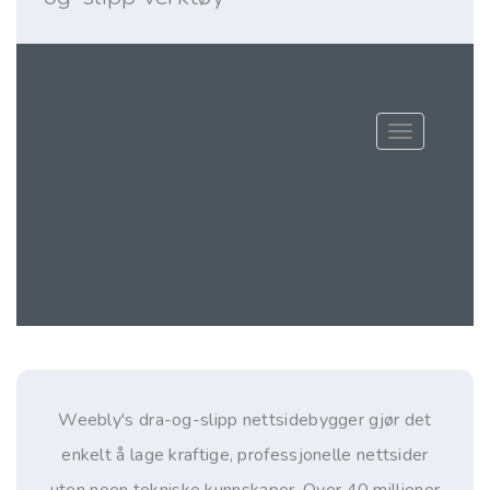
Bytt navigas
Weebly's dra-og-slipp nettsidebygger gjør det
enkelt å lage kraftige, professjonelle nettsider
uten noen tekniske kunnskaper. Over 40 millioner