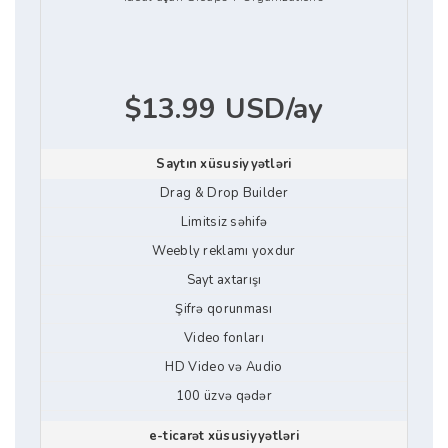
$13.99 USD/ay
Saytın xüsusiyyətləri
Drag & Drop Builder
Limitsiz səhifə
Weebly reklamı yoxdur
Sayt axtarışı
Şifrə qorunması
Video fonları
HD Video və Audio
100 üzvə qədər
e-ticarət xüsusiyyətləri