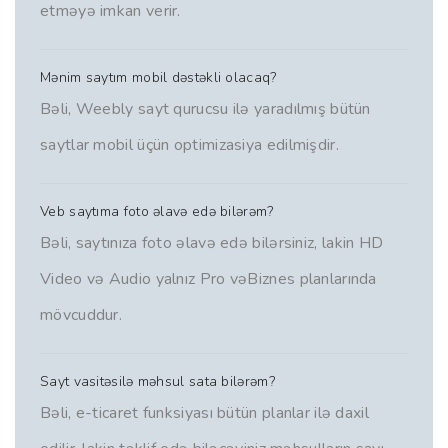
etməyə imkan verir.
Mənim saytım mobil dəstəkli olacaq?
Bəli, Weebly sayt qurucsu ilə yaradılmış bütün
saytlar mobil üçün optimizasiya edilmişdir.
Veb saytıma foto əlavə edə bilərəm?
Bəli, saytınıza foto əlavə edə bilərsiniz, lakin HD
Video və Audio yalnız Pro vəBiznes planlarında
mövcuddur.
Sayt vasitəsilə məhsul sata bilərəm?
Bəli, e-ticaret funksiyası bütün planlar ilə daxil