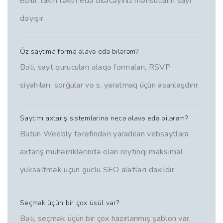
edilir, lakin təklif edə biləcəyiniz məhsulların sayı
dəyişir.
Öz saytıma forma əlavə edə bilərəm?
Bəli, sayt qurucuları əlaqə formaları, RSVP
siyahıları, sorğular və s. yaratmaq üçün asanlaşdırır.
Saytımı axtarış sistemlərinə necə əlavə edə bilərəm?
Bütün Weebly tərəfindən yaradılan vebsaytlara
axtarış mühərriklərində olan reytinqi maksimal
yüksəltmək üçün güclü SEO alətləri daxildir.
Seçmək üçün bir çox üsül var?
Bəli, seçmək üçün bir çox hazırlanmış şablon var.