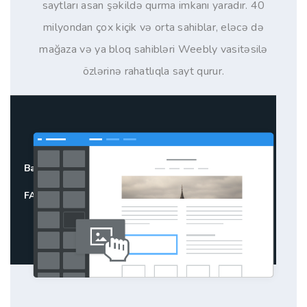
saytları asan şəkildə qurma imkanı yaradır. 40
milyondan çox kiçik və orta sahiblar, eləcə də
mağaza və ya bloq sahibləri Weebly vasitəsilə
özlərinə rahatlıqla sayt qurur.
Baxış
Xüsusiyyətləri
Qiymətləndirmə
FAQ