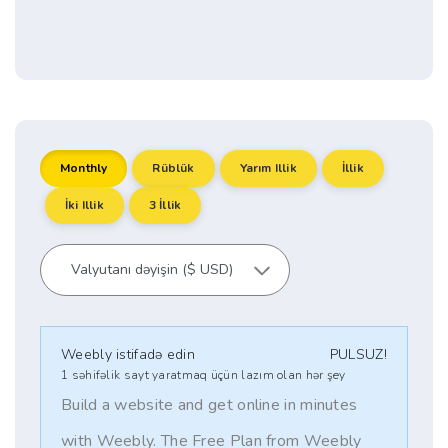
Monthly
Rüblük
Yarım Illik
İllik
İki Illik
3 İllik
Weebly istifadə edin
PULSUZ!
1 səhifəlik sayt yaratmaq üçün lazım olan hər şey
Build a website and get online in minutes
with Weebly. The Free Plan from Weebly