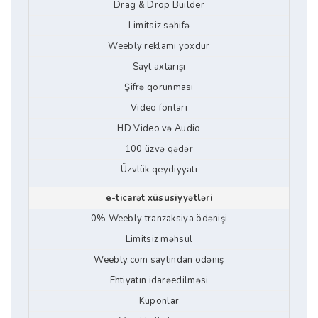
Drag & Drop Builder
Limitsiz səhifə
Weebly reklamı yoxdur
Sayt axtarışı
Şifrə qorunması
Video fonları
HD Video və Audio
100 üzvə qədər
Üzvlük qeydiyyatı
e-ticarət xüsusiyyətləri
0% Weebly tranzaksiya ödənişi
Limitsiz məhsul
Weebly.com saytından ödəniş
Ehtiyatın idarəedilməsi
Kuponlar