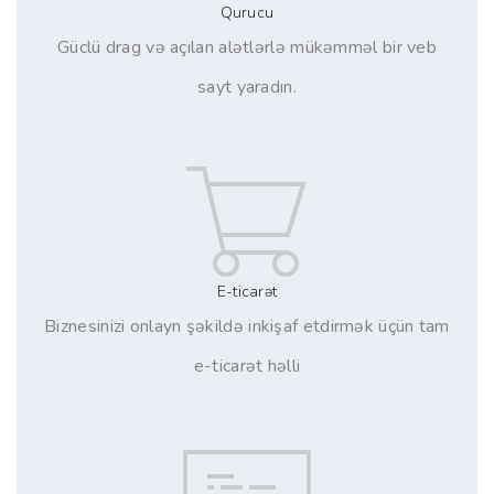
Qurucu
Güclü drag və açılan alətlərlə mükəmməl bir veb
sayt yaradın.
E-ticarət
Biznesinizi onlayn şəkildə inkişaf etdirmək üçün tam
e-ticarət həlli