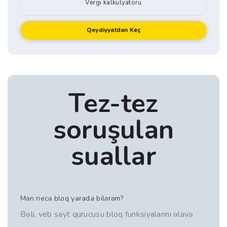
Vergi kalkulyatoru
Qeydiyyatdan Keç
Tez-tez
soruşulan
suallar
Mən necə bloq yarada bilərəm?
Bəli, veb sayt qurucusu bloq funksiyalarını əlavə