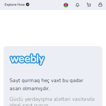
-->
Explore Now
Sayt qurmaq heç vaxt bu qədər
asan olmamışdır.
Güclü yerdəyişmə alətləri vasitəsilə
ideal sayt qurun.