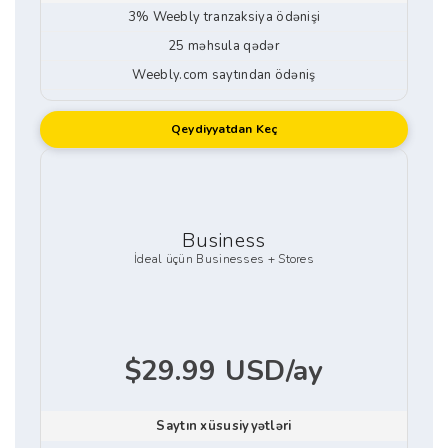
3% Weebly tranzaksiya ödənişi
25 məhsula qədər
Weebly.com saytından ödəniş
Qeydiyyatdan Keç
Business
İdeal üçün Businesses + Stores
$29.99 USD/ay
Saytın xüsusiyyətləri