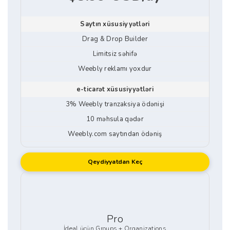
Saytın xüsusiyyətləri
Drag & Drop Builder
Limitsiz səhifə
Weebly reklamı yoxdur
e-ticarət xüsusiyyətləri
3% Weebly tranzaksiya ödənişi
10 məhsula qədər
Weebly.com saytından ödəniş
Qeydiyyatdan Keç
Pro
İdeal üçün Groups + Organizations