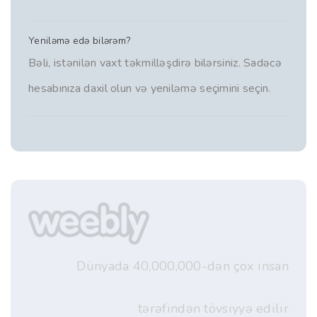
Yeniləmə edə bilərəm?
Bəli, istənilən vaxt təkmilləşdirə bilərsiniz. Sadəcə
hesabınıza daxil olun və yeniləmə seçimini seçin.
Dünyada 40,000,000-dən çox insan
tərəfindən tövsiyyə edilir