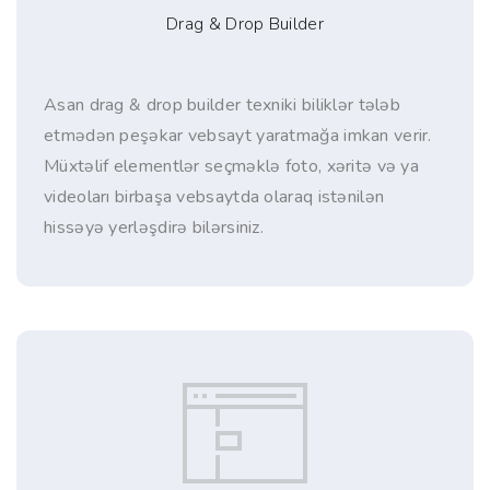
Drag & Drop Builder
Asan drag & drop builder texniki biliklər tələb
etmədən peşəkar vebsayt yaratmağa imkan verir.
Müxtəlif elementlər seçməklə foto, xəritə və ya
videoları birbaşa vebsaytda olaraq istənilən
hissəyə yerləşdirə bilərsiniz.