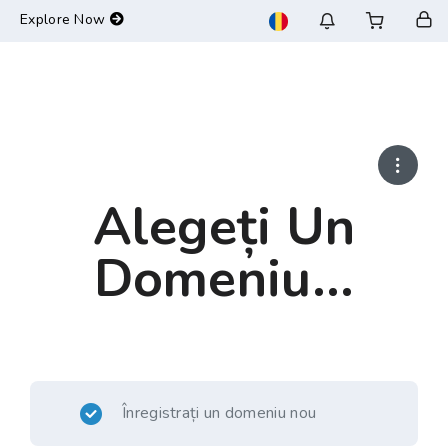
-->
Explore Now
Alegeți Un
Domeniu...
Înregistrați un domeniu nou