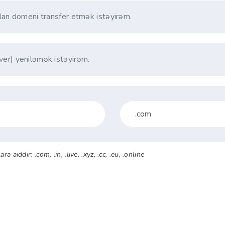
lan domeni transfer etmək istəyirəm.
er) yeniləmək istəyirəm.
aiddir: .com, .in, .live, .xyz, .cc, .eu, .online