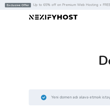
-->
Up to 65% off on Premium Web Hosting + FRE
Exclusive Offer
D
Yeni domen adı əlavə etmək istə