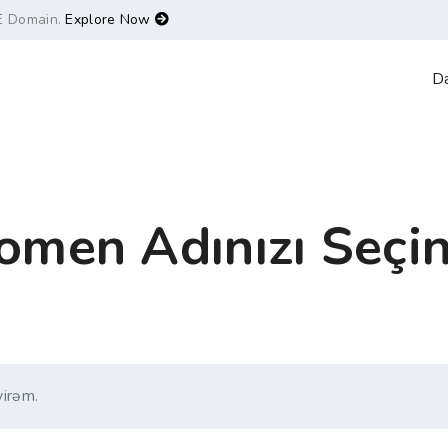
E Domain.
Explore Now
D
omen Adınızı Seçin.
yirəm.