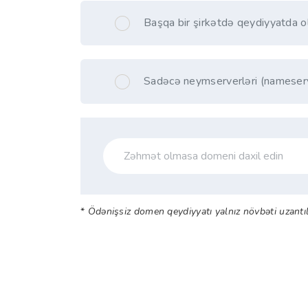
Başqa bir şirkətdə qeydiyyatda o
Sadəcə neymserverləri (nameserv
*
Ödənişsiz domen qeydiyyatı yalnız növbəti uzantılara 