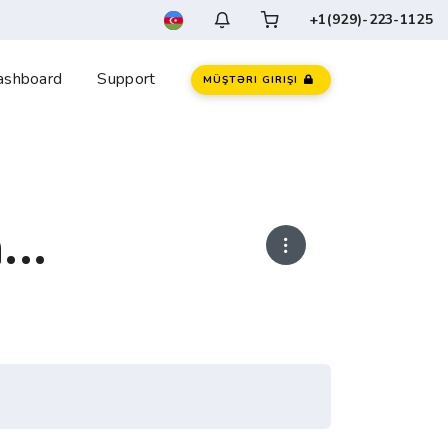
+1(929)-223-1125
ashboard
Support
MÜŞTƏRI GIRIŞI
..