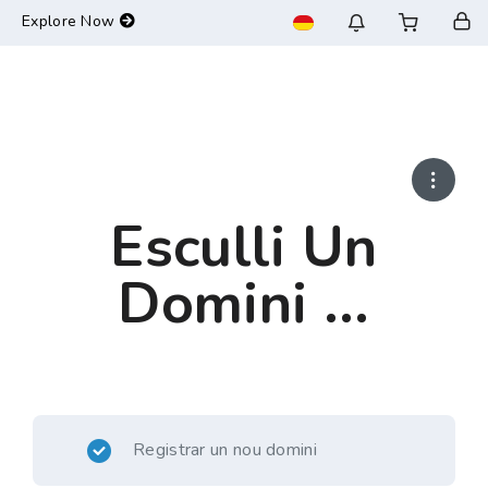
-->
Explore Now
Esculli Un
Domini ...
Registrar un nou domini