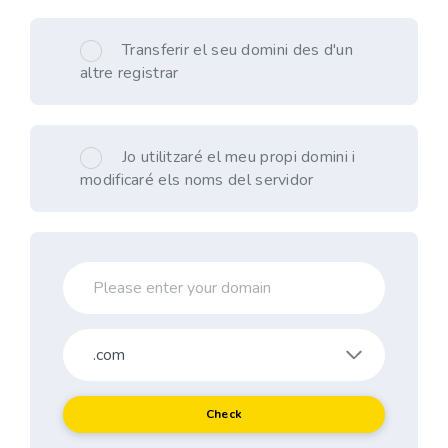
Transferir el seu domini des d'un
altre registrar
Jo utilitzaré el meu propi domini i
modificaré els noms del servidor
Check