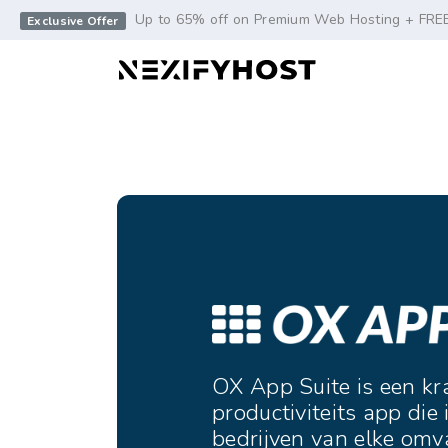
-->
Up to 65% off on Premium Web Hosting + FRE
Exclusive Offer
OX App Suite is een kr
productiviteits app di
bedrijven van elke omv