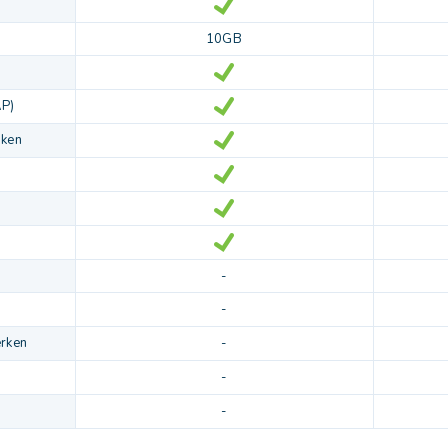
10GB
AP)
aken
-
-
rken
-
-
-