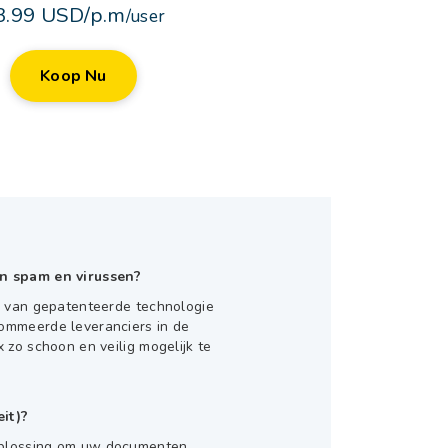
3.99 USD/p.m
/user
Koop Nu
n spam en virussen?
k van gepatenteerde technologie
ommeerde leveranciers in de
 zo schoon en veilig mogelijk te
eit)?
oplossing om uw documenten,