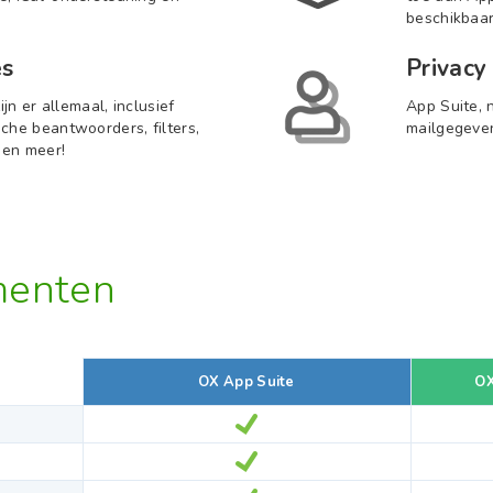
beschikbaar
es
Privacy 
ijn er allemaal, inclusief
App Suite, n
che beantwoorders, filters,
mailgegeven
 en meer!
menten
OX App Suite
OX