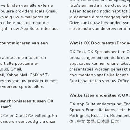
 verbinden van alle externe
foto's en media in de cloud op 
pulaire providers zoals Gmail,
alleen toegang nodig hebt tot
voudig uw e-mailadres en
je daarmee direct toegang hebt
 elke e-mail die naar die
Drive kunt u uw bestanden syn
ijnt in uw App Suite-interface.
met behulp van de browser of 
ccount migreren van een
Wat is OX Documents (Product
OX Text, OX Spreadsheet en OX
atietool die intuïtief en
toepassingen binnen de brede
uit alle populaire e-
applicaties kunnen online tek
loud, Gmail,
presentaties worden gemaakt 
l, Yahoo Mail, GMX of T-
documenten vanaf elke locatie
evens van uw provider in met
functionaliteiten van uw Office
 voorkeursprotocollen.
Welke talen ondersteunt OX 
 synchroniseren tussen OX
OX App Suite ondersteund: Enge
araat?
Spaans, Frans, Italiaans, Lets,
lDAV en CardDAV volledig. En
Portugees, Russisch, Roemeens
roniseren eenvoudig via onze
体 , 中文 繁體, 日本語 日本