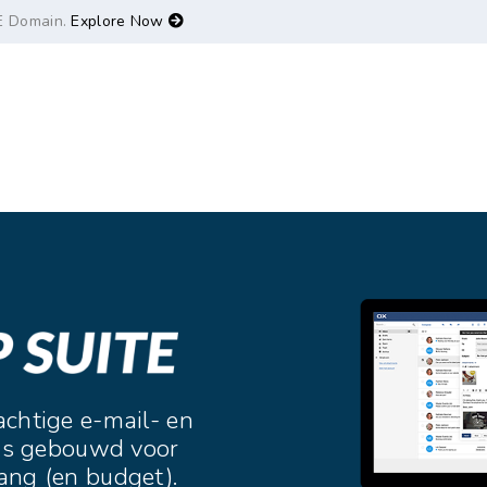
E Domain.
Explore Now
achtige e-mail- en
e is gebouwd voor
ang (en budget).