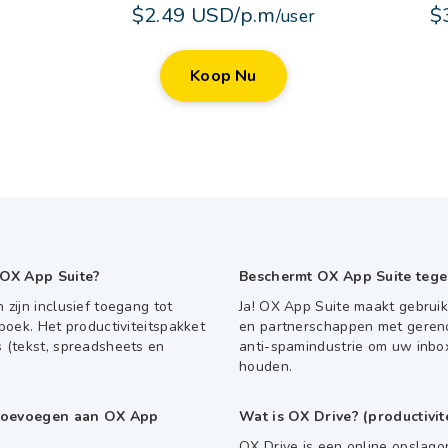
$2.49 USD/p.m
$
/user
Koop Nu
 OX App Suite?
Beschermt OX App Suite tege
ijn inclusief toegang tot
Ja! OX App Suite maakt gebrui
oek. Het productiviteitspakket
en partnerschappen met geren
(tekst, spreadsheets en
anti-spamindustrie om uw inbox
houden.
 toevoegen aan OX App
Wat is OX Drive? (productivit
OX Drive is een online opslag