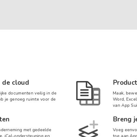
 de cloud
Product
jke documenten veilig in de
Maak, bewer
eb je genoeg ruimte voor de
Word, Excel
van App Sui
ten
Breng j
nderneming met gedeelde
Voeg eenvou
e, iCal-ondersteuning en
toe aan App