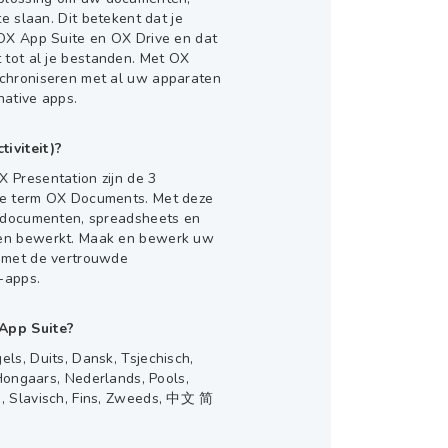
te slaan. Dit betekent dat je
 OX App Suite en OX Drive en dat
 tot al je bestanden. Met OX
chroniseren met al uw apparaten
native apps.
iviteit)?
 Presentation zijn de 3
re term OX Documents. Met deze
stdocumenten, spreadsheets en
en bewerkt. Maak en bewerk uw
 met de vertrouwde
-apps.
App Suite?
ls, Duits, Dansk, Tsjechisch,
 Hongaars, Nederlands, Pools,
, Slavisch, Fins, Zweeds, 中文 简