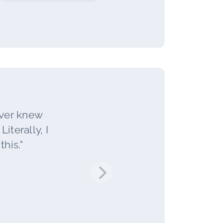
ever knew
iterally, I
his."