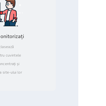
onitorizați
clasează
tru cuvintele
ncentrați și
a site-ului lor