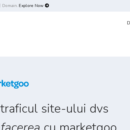
E Domain.
Explore Now
D
traficul site-ului dvs
afacerea
cu marketgoo