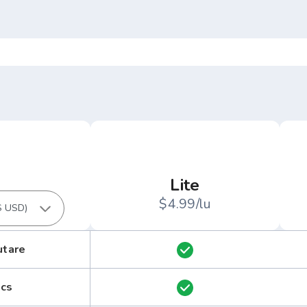
Lite
$4.99/lu
utare
ics