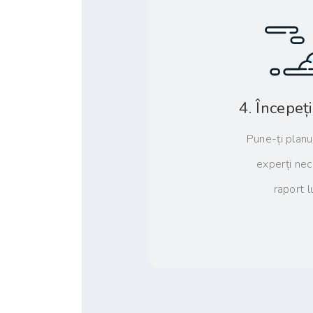
4. Începeț
Pune-ți planu
experți nece
raport 