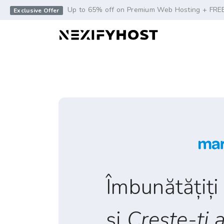
-->
Up to 65% off on Premium Web Hosting + FRE
Exclusive Offer
Îmbunătățiți 
și
Crește-ți 