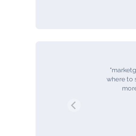
"marketg
where to s
more