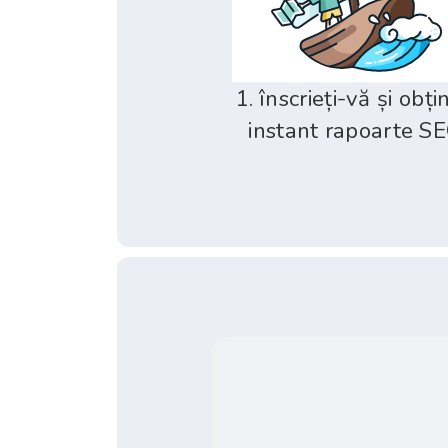
1. înscrieți-vă și obți
instant rapoarte S