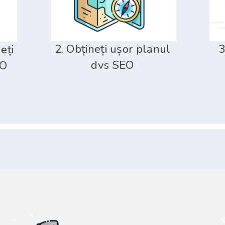
2. Obțineți ușor planul
3
neți
dvs SEO
EO