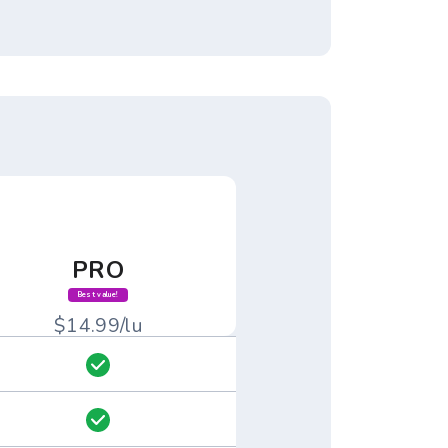
PRO
Best value!
$14.99/lu