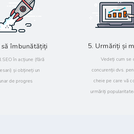
5. Urmăriți și m
i să îmbunătățiți
Vedeți cum se 
l SEO în acțiune (fără
concurenții dvs. pen
sari) și obțineți un
cheie pe care vă co
lunar de progres
urmăriți popularitate