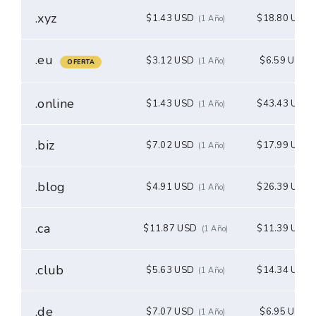
.xyz
$1.43 USD
$18.80 USD
(1 Año)
.eu
$3.12 USD
$6.59 USD
(1 Año)
(
OFERTA
.online
$1.43 USD
$43.43 USD
(1 Año)
.biz
$7.02 USD
$17.99 USD
(1 Año)
.blog
$4.91 USD
$26.39 USD
(1 Año)
.ca
$11.87 USD
$11.39 USD
(1 Año)
.club
$5.63 USD
$14.34 USD
(1 Año)
.de
$7.07 USD
$6.95 USD
(1 Año)
(