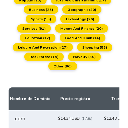
Popular (23)
Arts And Entertainment (17)
Business (25)
Geographic (20)
Sports (15)
Technology (26)
Services (91)
Money And Finance (20)
Education (12)
Food And Drink (14)
Leisure And Recreation (27)
Shopping (53)
Real Estate (19)
Novelty (30)
Other (96)
Nombre de Dominio
Precio registro
Transfer
.com
$14.34 USD
$12.48 USD
(1 Año)