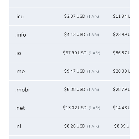
.icu
$2.87 USD
$11.94 USD
(1 Año)
.info
$4.43 USD
$23.99 USD
(1 Año)
.io
$57.90 USD
$86.87 USD
(1 Año)
.me
$9.47 USD
$20.39 USD
(1 Año)
.mobi
$5.38 USD
$28.79 USD
(1 Año)
.net
$13.02 USD
$14.46 USD
(1 Año)
.nl
$8.26 USD
$8.39 USD
(1 Año)
(